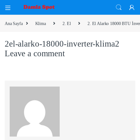
Ana Sayfa
Klima
2. El
2. El Alarko 18000 BTU İnve
2el-alarko-18000-inverter-klima2
Leave a comment