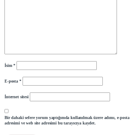
İsim
*
E-posta
*
İnternet sitesi
Bir dahaki sefere yorum yaptığımda kullanılmak üzere adımı, e-posta
adresimi ve web site adresimi bu tarayıcıya kaydet.