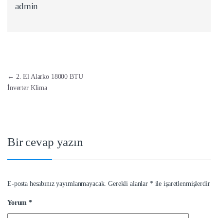
admin
Yazı dolaşımı
←
2. El Alarko 18000 BTU
İnverter Klima
Bir cevap yazın
E-posta hesabınız yayımlanmayacak.
Gerekli alanlar
*
ile işaretlenmişlerdir
Yorum
*