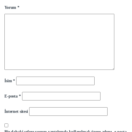
Yorum
*
İsim
*
E-posta
*
İnternet sitesi
Bir dahaki sefere yorum yaptığımda kullanılmak üzere adımı, e-posta