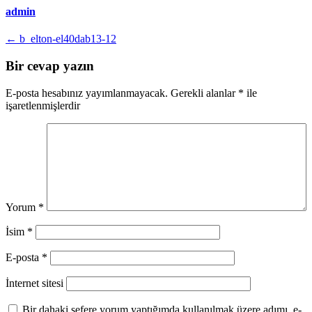
admin
Yazı
←
b_elton-el40dab13-12
dolaşımı
Bir cevap yazın
E-posta hesabınız yayımlanmayacak.
Gerekli alanlar
*
ile
işaretlenmişlerdir
Yorum
*
İsim
*
E-posta
*
İnternet sitesi
Bir dahaki sefere yorum yaptığımda kullanılmak üzere adımı, e-