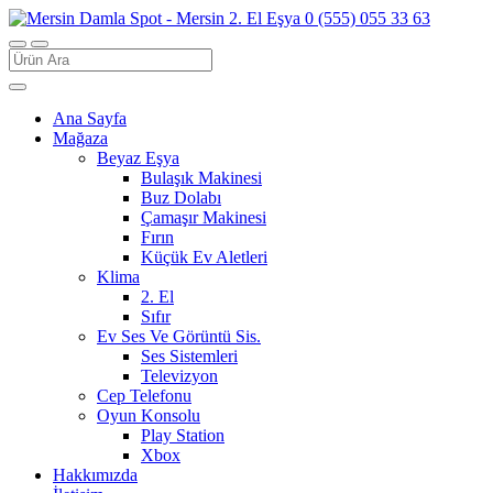
Search
for:
Ana Sayfa
Mağaza
Beyaz Eşya
Bulaşık Makinesi
Buz Dolabı
Çamaşır Makinesi
Fırın
Küçük Ev Aletleri
Klima
2. El
Sıfır
Ev Ses Ve Görüntü Sis.
Ses Sistemleri
Televizyon
Cep Telefonu
Oyun Konsolu
Play Station
Xbox
Hakkımızda