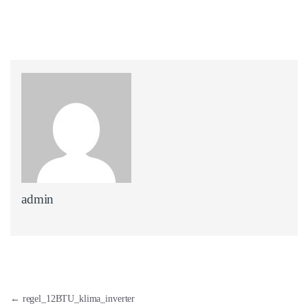
admin
Yazı dolaşımı
←
regel_12BTU_klima_inverter