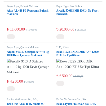
Beyaz Eşya
,
Bulaşık Makinesi
Beyaz Eşya
,
Buz Dolabı
Altus AL 413 P 3 Programlı Bulaşık
Arçelik 570463 MB 406 Lt No Frost
Makinesi
Buzdolabı
₺
11.000,00
₺
20.000,00
₺
15.000,00
₺
28.000,00
Beyaz Eşya
,
Çamaşır Makinesi
2. El
,
Klima
Arçelik 9103 D Stainpro A+++ 9 kg
Beko 31225 EKOLOJİK A++ 12000
1000 Devir Çamaşır Makinesi
BTU Ev Tipi Klima
₺
6.500,00
₺
9.300,00
₺
4.250,00
₺
6.800,00
Ev Ses Ve Görüntü Sis.
,
Sıfır
,
Ev Ses Ve Görüntü Sis.
,
Sıfır
,
Televizyon
Televizyon
Beko B65 A 850 B 4K Smart 65″
Beko Crystal Pro B55 A 850 B 4K