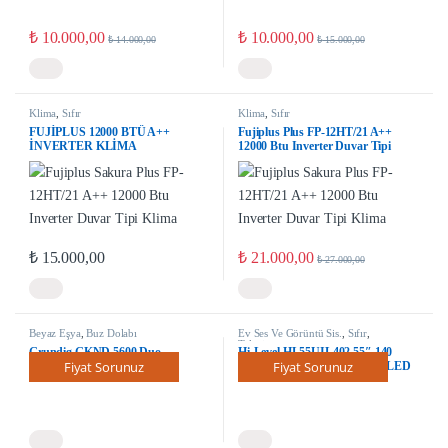
₺
10.000,00
₺
10.000,00
₺
14.000,00
₺
15.000,00
Klima
,
Sıfır
Klima
,
Sıfır
FUJİPLUS 12000 BTÜ A++
Fujiplus Plus FP-12HT/21 A++
İNVERTER KLİMA
12000 Btu Inverter Duvar Tipi
Klima
₺
21.000,00
₺
15.000,00
₺
27.000,00
Beyaz Eşya
,
Buz Dolabı
Ev Ses Ve Görüntü Sis.
,
Sıfır
,
Televizyon
Grundig GKND 5600 Duo
Hi-Level HL55UIL402 55″ 140
Fiyat Sorunuz
Fiyat Sorunuz
Buzdolabı
Ekran Uydu Alıcılı 4K Smart LED
Tv