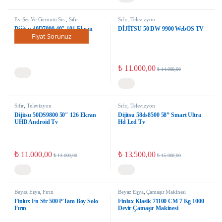
Ev Ses Ve Görüntü Sis.
,
Sıfır
Sıfır
,
Televizyon
Dijitsu 40D7000 40″ 101 Ekran
DİJİTSU 50 DW 9900 WebOS TV
Fiyat Sorunuz
Uydu Alıcılı Full HD LED TV
₺
11.000,00
₺
14.000,00
Sıfır
,
Televizyon
Sıfır
,
Televizyon
Dijitsu 50DS9800 50″ 126 Ekran
Dijitsu 58ds8500 58” Smart Ultra
UHD Android Tv
Hd Led Tv
₺
11.000,00
₺
13.500,00
₺
13.000,00
₺
15.000,00
Beyaz Eşya
,
Fırın
Beyaz Eşya
,
Çamaşır Makinesi
Finlux Fn Sfr 500 P Tam Boy Solo
Finlux Klasik 71100 CM 7 Kg 1000
Fırın
Devir Çamaşır Makinesi