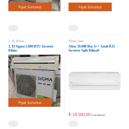
Fiyat Sorunuz
Fiyat Sorunuz
2. El
,
Klima
Klima
,
Sıfır
2. El Sigma 1.800 BTU Inverter
Altus 18.000 Btu A++ Sınıfı R32
Klima
Inverter Split Klima0
Fiyat Sorunuz
₺
18.500,00
₺
20.000,00