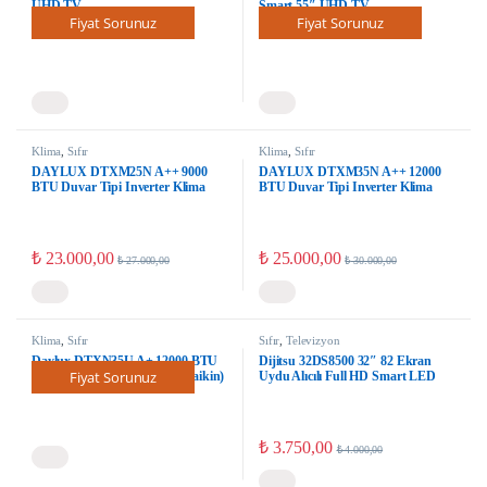
UHD TV
Smart 55″ UHD TV
Fiyat Sorunuz
Fiyat Sorunuz
Klima
,
Sıfır
Klima
,
Sıfır
DAYLUX DTXM25N A++ 9000
DAYLUX DTXM35N A++ 12000
BTU Duvar Tipi Inverter Klima
BTU Duvar Tipi Inverter Klima
₺
23.000,00
₺
25.000,00
₺
27.000,00
₺
30.000,00
Klima
,
Sıfır
Sıfır
,
Televizyon
Daylux DTXN35U A+ 12000 BTU
Dijitsu 32DS8500 32″ 82 Ekran
Fiyat Sorunuz
Duvar Tipi Inverter Klima (Daikin)
Uydu Alıcılı Full HD Smart LED
TV
₺
3.750,00
₺
4.000,00