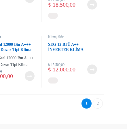
₺
22.500,00
₺
18.500,00
ır
Klima
,
Sıfır
al 12000 Btu A+++
SEG 12 BTÜ A++
r Duvar Tipi Klima
İNVERTER KLİMA
₺
15.500,00
₺
12.000,00
00
00,00
1
2