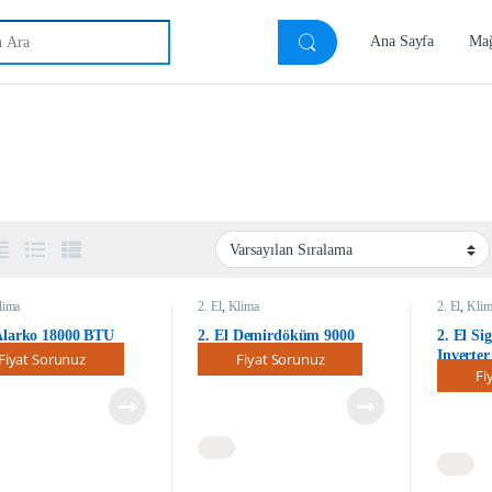
h for:
Ana Sayfa
Ma
a
lima
2. El
,
Klima
2. El
,
Klim
 Alarko 18000 BTU
2. El Demirdöküm 9000
2. El S
ter Klima
BTU Klima Sorunsuz
Inverte
Fiyat Sorunuz
Fiyat Sorunuz
Fi