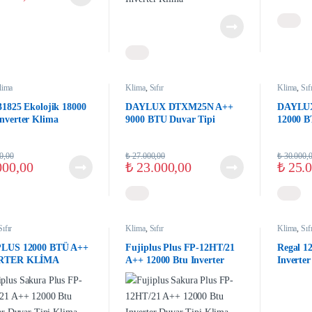
lima
Klima
,
Sıfır
Klima
,
Sıf
31825 Ekolojik 18000
DAYLUX DTXM25N A++
DAYLU
nverter Klima
9000 BTU Duvar Tipi
12000 B
Inverter Klima
Inverte
0,00
₺
27.000,00
₺
30.000,
000,00
₺
23.000,00
₺
25.0
Sıfır
Klima
,
Sıfır
Klima
,
Sıf
PLUS 12000 BTÜ A++
Fujiplus Plus FP-12HT/21
Regal 1
RTER KLİMA
A++ 12000 Btu Inverter
Inverter
Duvar Tipi Klima