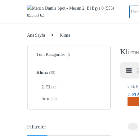
Searc
Ana Sayfa
Klima
Klim
Tüm Katagoriler
Klima
(38)
2. El
,
K
2. El
(12)
2. El
Sıfır
(26)
İnver
Filitreler