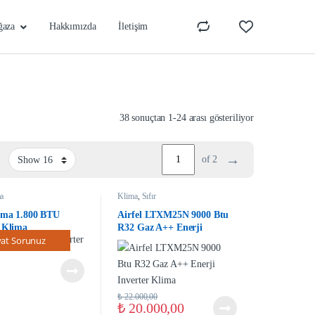
ğaza
Hakkımızda
İletişim
38 sonuçtan 1-24 arası gösteriliyor
→
of 2
a
Klima
,
Sıfır
igma 1.800 BTU
Airfel LTXM25N 9000 Btu
r Klima
R32 Gaz A++ Enerji
yat Sorunuz
Inverter Klima
₺
22.000,00
₺
20.000,00