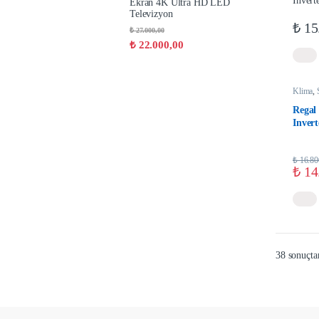
Ekran 4K Ultra HD LED
Televizyon
₺
15
₺
27.000,00
₺
22.000,00
Klima
,
Regal
Invert
₺
16.80
₺
14
38 sonuçtan