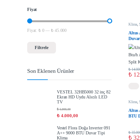
Fiyat
Klima
,
Fiyat:
₺ 0
—
₺ 45.000
Altus
Duvar
Filtrele
₺
14.00
Son Eklenen Ürünler
₺
12
VESTEL 32HB5000 32 inç 82
Ekran HD Uydu Alıcılı LED
TV
Klima
,
₺
6.000,00
Altus
₺
4.000,00
BTU D
Klim
Vestel Flora Doğa Inverter 091
₺
35.00
A++ 9000 BTU Duvar Tipi
₺
32
Klima