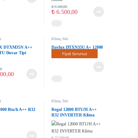
₺
9.300,00
₺
6.500,00
ır
Klima
,
Sıfır
X DTXM35N A++
Daylux DTXN35U A+ 12000
TU Duvar Tipi
BTU Duvar Tipi Inverter
Fiyat Sorunuz
r Klima
Klima (Daikin)
00
00,00
ır
Klima
,
Sıfır
2000 Btu/h A++ R32
Regal 12000 BTU/H A++
R32 INVERTER Klima