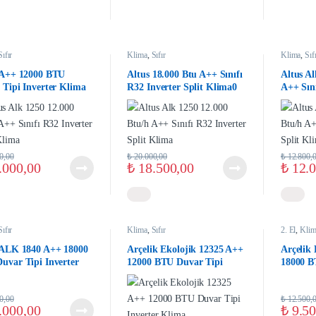
Sıfır
Klima
,
Sıfır
Klima
,
Sıf
 A++ 12000 BTU
Altus 18.000 Btu A++ Sınıfı
Altus Al
 Tipi Inverter Klima
R32 Inverter Split Klima0
A++ Sını
Split K
0,00
₺
20.000,00
₺
12.800,
.000,00
₺
18.500,00
₺
12.0
Sıfır
Klima
,
Sıfır
2. El
,
Klim
 ALK 1840 A++ 18000
Arçelik Ekolojik 12325 A++
Arçelik 
uvar Tipi Inverter
12000 BTU Duvar Tipi
18000 B
a
Inverter Klima
Inverte
0,00
₺
12.500,
.000,00
₺
9.50