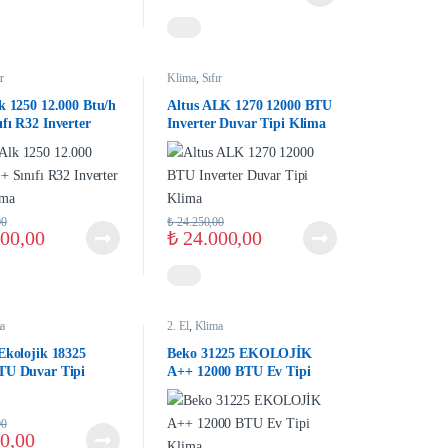
ır
Klima
,
Sıfır
k 1250 12.000 Btu/h
Altus ALK 1270 12000 BTU
fı R32 Inverter
Inverter Duvar Tipi Klima
lima
00
₺
24.250,00
00,00
₺
24.000,00
a
2. El
,
Klima
Ekolojik 18325
Beko 31225 EKOLOJİK
TU Duvar Tipi
A++ 12000 BTU Ev Tipi
r Klima
Klima
00
0,00