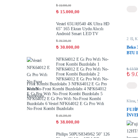
₺
18.000,00
₺
15.000,00
Vestel 65UA9540 4K Ultra HD
65" 165 Ekran Uydu Alıcılı
Android Smart LED TV
2. El
,
K
₺
39.500,00
₺
30.000,00
Beko 
BTU I
NFK64012 E Gı Pro Wıfı No-
Frost Kombi Buzdolabı 1
₺
13.50
NFK64012 E Gı Pro Wıfı No-
₺
9.
Frost Kombi Buzdolabı 2
NFK64012 E Gı Pro Wıfı No-
Frost Kombi Buzdolabı 3 NFK64012 E Gı Pro
Wıfı No-Frost Kombi Buzdolabı 4 NFK64012
E Gı Pro Wıfı No-Frost Kombi Buzdolabı 5
NFK64012 E Gı Pro Wıfı No-Frost Kombi
Klima
,
Buzdolabı 6 Vestel NFK64012 E Gı Pro Wıfı
No-Frost Kombi Buzdolabı
FUJİ
İNVE
₺
49.200,00
₺
38.000,00
Philips 50PUS8349/62 50'' 126