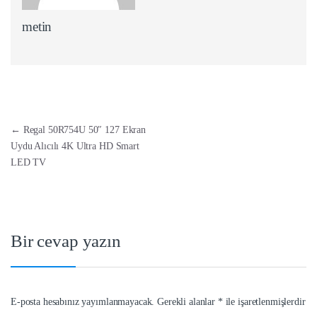
metin
Yazı dolaşımı
←
Regal 50R754U 50″ 127 Ekran
Uydu Alıcılı 4K Ultra HD Smart
LED TV
Bir cevap yazın
E-posta hesabınız yayımlanmayacak.
Gerekli alanlar
*
ile işaretlenmişlerdir