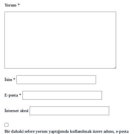
Yorum
*
İsim
*
E-posta
*
İnternet sitesi
Bir dahaki sefere yorum yaptığımda kullanılmak üzere adımı, e-posta