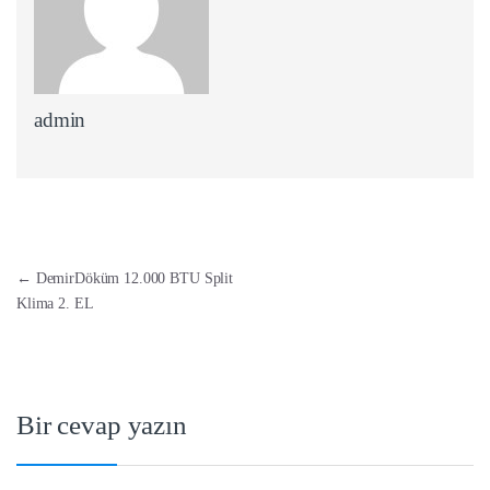
admin
Yazı dolaşımı
←
DemirDöküm 12.000 BTU Split
Klima 2. EL
Bir cevap yazın