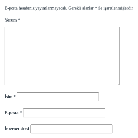
E-posta hesabınız yayımlanmayacak.
Gerekli alanlar
*
ile işaretlenmişlerdir
Yorum
*
İsim
*
E-posta
*
İnternet sitesi