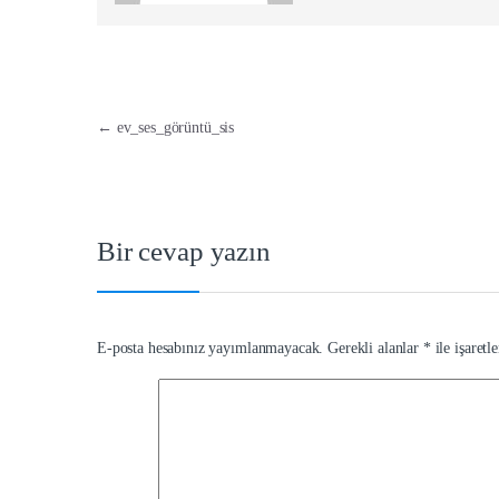
Yazı dolaşımı
←
ev_ses_görüntü_sis
Bir cevap yazın
E-posta hesabınız yayımlanmayacak.
Gerekli alanlar
*
ile işaretl