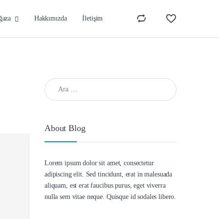
ğaza
Hakkımızda
İletişim
Arama:
About Blog
Lorem ipsum dolor sit amet, consectetur
adipiscing elit. Sed tincidunt, erat in malesuada
aliquam, est erat faucibus purus, eget viverra
nulla sem vitae neque. Quisque id sodales libero.