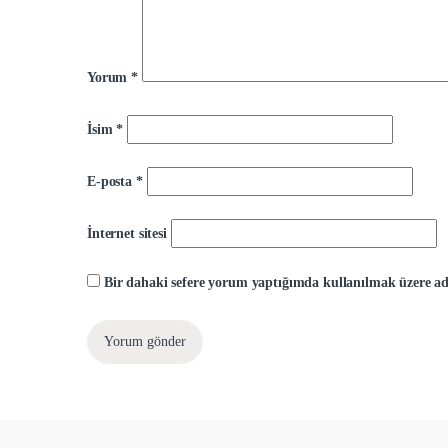
Yorum
*
İsim
*
E-posta
*
İnternet sitesi
Bir dahaki sefere yorum yaptığımda kullanılmak üzere adı