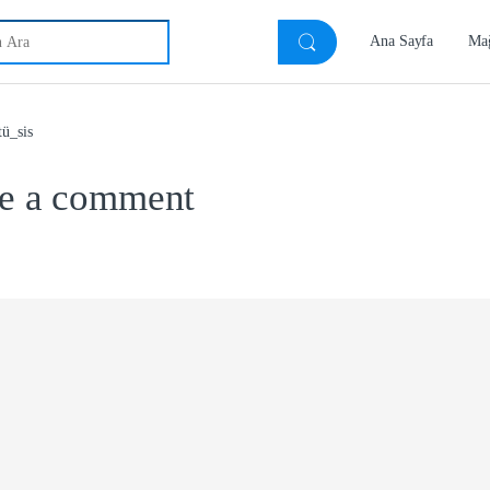
h for:
Ana Sayfa
Ma
tü_sis
e a comment