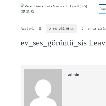
Searc
Ana Sayfa
ev_ses_görüntü_sis
ev_ses_görün
ev_ses_görüntü_sis
Leav
admin