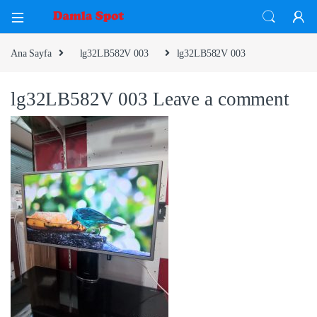
Ana Sayfa
lg32LB582V 003
lg32LB582V 003
lg32LB582V 003
Leave a comment