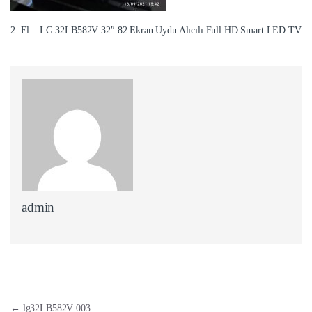
2. El – LG 32LB582V 32″ 82 Ekran Uydu Alıcılı Full HD Smart LED TV
admin
Yazı dolaşımı
←
lg32LB582V 003