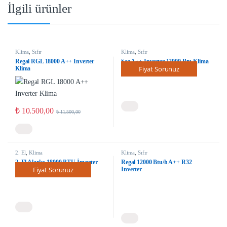
İlgili ürünler
Klima
,
Sıfır
Klima
,
Sıfır
Regal RGL 18000 A++ Inverter
Seg A++ Inverter 12000 Btu Klima
Fiyat Sorunuz
Klima
₺
10.500,00
₺
11.500,00
2. El
,
Klima
Klima
,
Sıfır
2. El Alarko 18000 BTU İnverter
Regal 12000 Btu/h A++ R32
Fiyat Sorunuz
Klima
Inverter