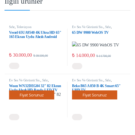
İlgili ürünler
Sıfır
,
Televizyon
Ev Ses Ve Görüntü Sis.
,
Sıfır
,
Televizyon
Vestel 65UA9540 4K Ultra HD 65″
65 DW 9900 WebOS TV
165 Ekran Uydu Alıcılı Android
Smart LED TV
₺
30.000,00
₺
14.000,00
₺
39.500,00
₺
14.700,00
Ev Ses Ve Görüntü Sis.
,
Sıfır
,
Ev Ses Ve Görüntü Sis.
,
Sıfır
,
Televizyon
Televizyon
Woon WN32DEG04 32″ 82 Ekran
Beko B65 A 850 B 4K Smart 65″
Uydu Alıcılı HD Ready LED TV
UHD TV
Fiyat Sorunuz
Fiyat Sorunuz