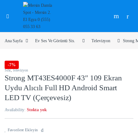
Ana Sayfa
Ev Ses Ve Görüntü Sis.
Televizyon
Strong 
-
7%
Sıfır
,
Televizyon
Strong MT43ES4000F 43″ 109 Ekran
Uydu Alıcılı Full HD Android Smart
LED TV (Çerçevesiz)
Availability:
Stokta yok
Favorilere Ekleyin