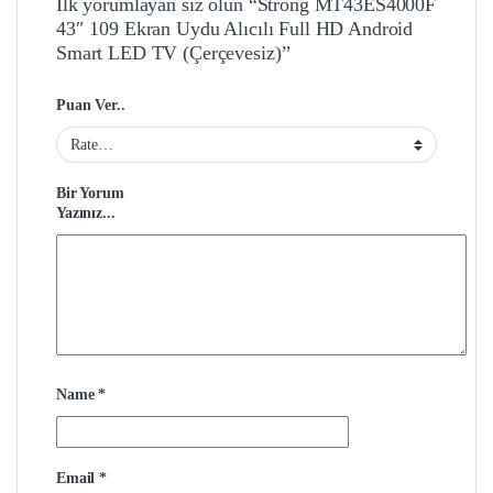
İlk yorumlayan siz olun “Strong MT43ES4000F
43″ 109 Ekran Uydu Alıcılı Full HD Android
Smart LED TV (Çerçevesiz)”
Puan Ver..
Bir Yorum
Yazınız...
Name
*
Email
*