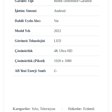
Garanti Tipi
Resmi Distribütör Garantili
İşletim Sistemi
Android
Dahili Uydu Alıcı
Var
Model Yılı
2022
Görüntü Teknolojisi
LED
Çözünürlük
4K Ultra HD
Çözünürlük (Piksel)
1920 x 1080
AB Yeni Enerji Sınıfı
G
Kategoriler:
Sıfır
,
Televizyon
Etiketler:
Erdemli